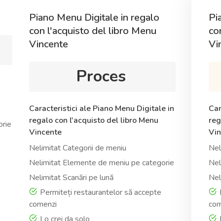
Piano Menu Digitale in regalo
Pi
con l'acquisto del libro Menu
co
Vincente
Vi
Proces
Caracteristici ale Piano Menu Digitale in
Car
regalo con l'acquisto del libro Menu
reg
orie
Vincente
Vin
Nelimitat Categorii de meniu
Nel
Nelimitat Elemente de meniu pe categorie
Nel
Nelimitat Scanări pe lună
Nel
Permiteți restaurantelor să accepte
P
comenzi
com
Lo crei da solo
L