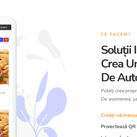
CE FACEM?
Soluții
Crea Un
De Aut
Puteți crea propr
De asemenea, șab
Creați-vă meniu
Proiectează QR 