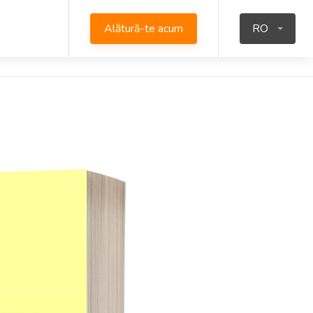
Alătură-te acum
RO