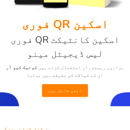
فوری QR اسکین
فوری QR اسکین کانٹیکٹ
لیس ڈیجیٹل مینو
ہزاروں ریستوراں استعمال کرتے ہیں
کوئیک کیو آر
ان کے خیالات کو حقیقت میں بدلنا
ابھی شامل ہوں
ہم کیا کرتے ہیں؟