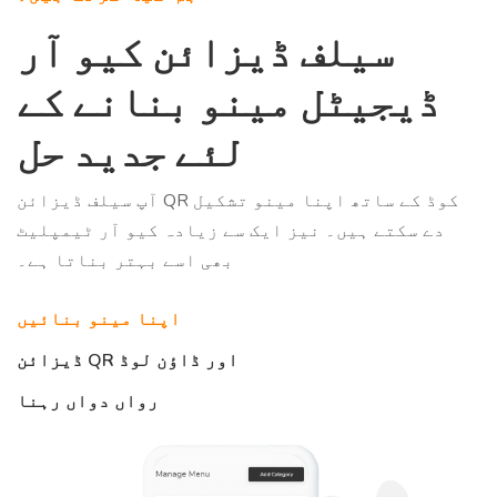
سیلف ڈیزائن کیو آر
ڈیجیٹل مینو بنانے کے
لئے جدید حل
آپ سیلف ڈیزائن QR کوڈ کے ساتھ اپنا مینو تشکیل
دے سکتے ہیں۔ نیز ایک سے زیادہ کیو آر ٹیمپلیٹ
بھی اسے بہتر بناتا ہے۔
اپنا مینو بنائیں
ڈیزائن QR اور ڈاؤن لوڈ
رواں دواں رہنا